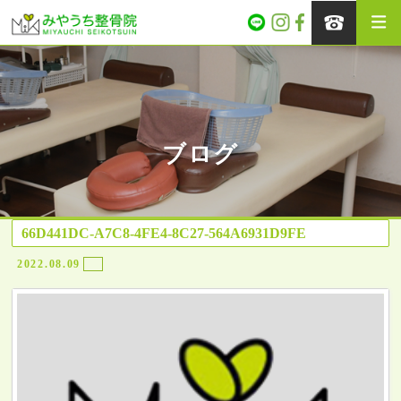
ブログ
66D441DC-A7C8-4FE4-8C27-564A6931D9FE
2022.08.09